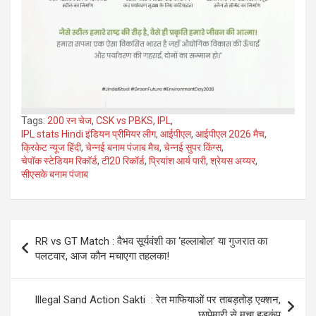
Tags:
200 रन चेज
,
CSK vs PBKS
,
IPL
,
IPL stats Hindi इंडियन प्रीमियर लीग
,
आईपीएल
,
आईपीएल 2026 मैच
,
क्रिकेट न्यूज हिंदी
,
चेन्नई बनाम पंजाब मैच
,
चेन्नई सुपर किंग्स
,
चेपॉक स्टेडियम रिकॉर्ड
,
टी20 रिकॉर्ड
,
प्रियांश आर्य पारी
,
श्रेयस अय्यर
,
सीएसके बनाम पंजाब
Post
RR vs GT Match : वैभव सूर्यवंशी का ‘हल्लाबोल’ या गुजरात का
navigation
पलटवार, आज कौन मचाएगा तहलका!
Illegal Sand Action Sakti : रेत माफियाओं पर ताबड़तोड़ एक्शन,
छापेमारी से मचा हड़कंप