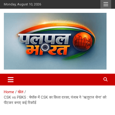
Skip
Monday, August 10, 2026
to
content
chhattisgarh news, raipur news, hindi news
PalPalBharat.Com | न्यूज़ पोर्टल
Home
खेल
CSK vs PBKS : चेपॉक में CSK का किला दरका, पंजाब ने ‘ऋतुराज सेना’ को
पीटकर बनाए कई रिकॉर्ड