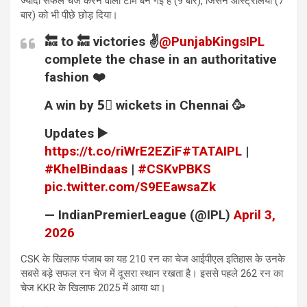
ज्यादा सफल चेज करने वाली टीम बन गई है (9 बार), जिसने ऑस्ट्रेलिया (7
बार) को भी पीछे छोड़ दिया।
🔙 to 🔙 victories ✌️
@PunjabKingsIPL
complete the chase in an authoritative
fashion ❤️
A win by 5⃣ wickets in Chennai 🥳
Updates ▶️
https://t.co/riWrE2EZiF
#TATAIPL
|
#KhelBindaas
|
#CSKvPBKS
pic.twitter.com/S9EEawsaZk
— IndianPremierLeague (@IPL)
April 3,
2026
CSK के खिलाफ पंजाब का यह 210 रन का चेज आईपीएल इतिहास के उनके
सबसे बड़े सफल रन चेज में दूसरा स्थान रखता है। इससे पहले 262 रन का
चेज KKR के खिलाफ 2025 में आया था।