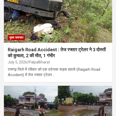
मुख्य समाचार
Raigarh Road Accident : तेज रफ्तार ट्रेलर ने 3 दोस्तों
को कुचला, 2 की मौत, 1 गंभीर
July 5, 2026
PalpalBharat
रायगढ़ जिले में रविवार को एक दर्दनाक सड़क हादसे (Raigarh Road
Accident) में तेज रफ्तार ट्रेलर…