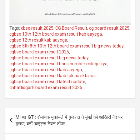
Tags:
cbse result 2025
,
CG Board Result
,
cg board result 2025
,
cgbse 10th 12th board exam result kab aayega
,
cgbse 12th result kab aayega
,
cgbse 5th 8th 10th 12th board exam result big news today
,
cgbse board exam result 2025
,
cgbse board exam result big news today
,
cgbse board exam result bons number milege kya
,
cgbse board exam result kab aayega
,
cgbse board exam result kab tak aa skta hai
,
cgbse board exam result latest update
,
chhattisgarh board exam result 2025
Post
MI vs GT : रोमांचक मुकाबले में गुजरात ने मुंबई को आखिरी गेंद पर
navigation
हराया, बनीं प्वाइंट्स टेबल टॉपर