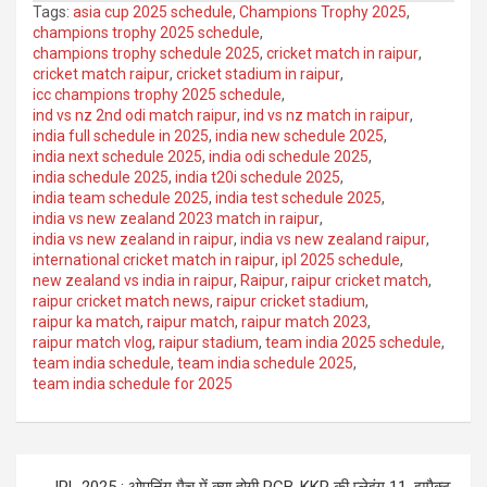
Tags:
asia cup 2025 schedule
,
Champions Trophy 2025
,
champions trophy 2025 schedule
,
champions trophy schedule 2025
,
cricket match in raipur
,
cricket match raipur
,
cricket stadium in raipur
,
icc champions trophy 2025 schedule
,
ind vs nz 2nd odi match raipur
,
ind vs nz match in raipur
,
india full schedule in 2025
,
india new schedule 2025
,
india next schedule 2025
,
india odi schedule 2025
,
india schedule 2025
,
india t20i schedule 2025
,
india team schedule 2025
,
india test schedule 2025
,
india vs new zealand 2023 match in raipur
,
india vs new zealand in raipur
,
india vs new zealand raipur
,
international cricket match in raipur
,
ipl 2025 schedule
,
new zealand vs india in raipur
,
Raipur
,
raipur cricket match
,
raipur cricket match news
,
raipur cricket stadium
,
raipur ka match
,
raipur match
,
raipur match 2023
,
raipur match vlog
,
raipur stadium
,
team india 2025 schedule
,
team india schedule
,
team india schedule 2025
,
team india schedule for 2025
Post